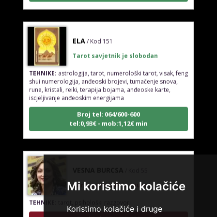
ELA
/ Kod 151
Tarot savjetnik je slobodan
TEHNIKE:
astrologija, tarot, numerološki tarot, visak, feng
shui numerologija, anđeoski brojevi, tumačenje snova,
rune, kristali, reiki, terapija bojama, anđeoske karte,
iscjeljivanje anđeoskim energijama
Broj tel: 064/600-600
tel:0,93€ - mob:1,12€ min
VESNA BURCSA
/ Kod 55
Tarot savjetnik je zauzet
Mi koristimo kolačiće
TEHNIKE:
tarot, psihološki razgovori
Koristimo kolačiće i druge
Broj tel: 064/600-600