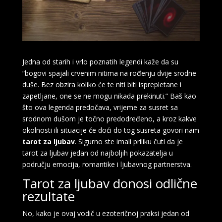
Jedna od starih i vrlo poznatih legendi kaže da su
“bogovi spajali crvenim nitima na rođenju dvije srodne
duše. Bez obzira koliko će te niti biti isprepletane i
zapetljane, one se ne mogu nikada prekinuti.” Baš kao
što ova legenda predočava, vrijeme za susret sa
srodnom dušom je točno predodređeno, a kroz kakve
okolnosti ili situacije će doći do tog susreta govori nam
tarot za ljubav
. Sigurno ste imali priliku čuti da je
tarot za ljubav jedan od najboljih pokazatelja u
području emocija, romantike i ljubavnog partnerstva.
Tarot za ljubav donosi odlične
rezultate
No, kako je ovaj vodič u ezoteričnoj praksi jedan od