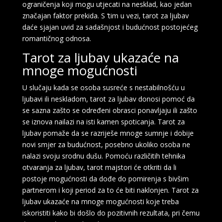
ograničenja koji mogu utjecati na nesklad, kao jedan
značajan faktor prekida. S ‘tim u vezi, tarot za ljubav
daće sjajan uvid za sadašnjost i budućnost postojećeg
romantičnog odnosa.
Tarot za ljubav ukazaće na
mnoge mogućnosti
U slučaju kada se osoba susreće s nestabilnošću u
ljubavi ili neskladom, tarot za ljubav donosi pomoć da
se sazna zašto se određeni obrasci ponavljaju ili zašto
se iznova nailazi na isti kamen spoticanja. Tarot za
ljubav pomaže da se razriješe mnoge sumnje i dobije
novi smjer za budućnost, posebno ukoliko osoba ne
nalazi svoju srodnu dušu. Pomoću različitih tehnika
otvaranja za ljubav, tarot majstori će otkriti da li
postoje mogućnosti da dođe do pomirenja s bivšim
partnerom i koji period za to će biti naklonjen. Tarot za
ljubav ukazaće na mnoge mogućnosti koje treba
iskoristiti kako bi došlo do pozitivnih rezultata, pri čemu