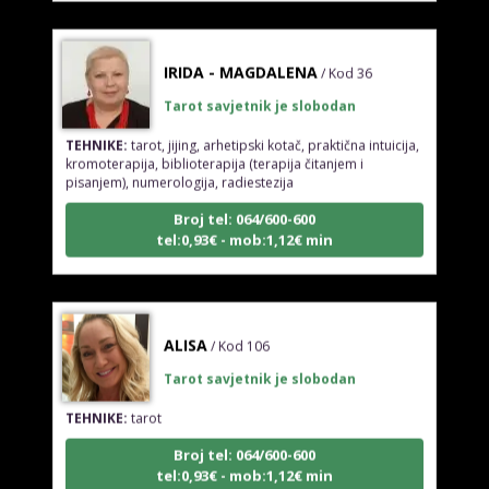
IRIDA - MAGDALENA
/ Kod 36
Tarot savjetnik je slobodan
TEHNIKE:
tarot, jijing, arhetipski kotač, praktična intuicija,
kromoterapija, biblioterapija (terapija čitanjem i
pisanjem), numerologija, radiestezija
Broj tel: 064/600-600
tel:0,93€ - mob:1,12€ min
ALISA
/ Kod 106
Tarot savjetnik je slobodan
TEHNIKE:
tarot
Broj tel: 064/600-600
tel:0,93€ - mob:1,12€ min