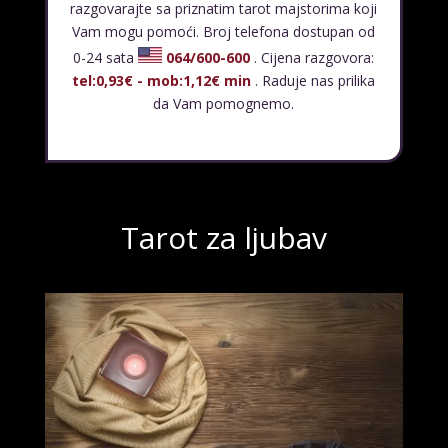
razgovarajte sa priznatim tarot majstorima koji
Vam mogu pomoći. Broj telefona dostupan od
0-24 sata
064/600-600
. Cijena razgovora:
tel:0,93€ - mob:1,12€ min
. Raduje nas prilika
da Vam pomognemo.
Tarot za ljubav