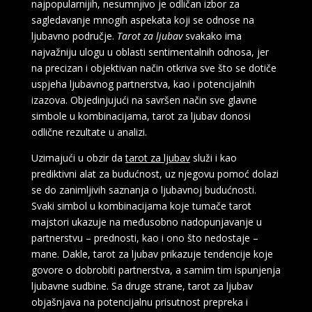
najpopularnijih, nesumnjivo je odličan izbor za
sagledavanje mnogih aspekata koji se odnose na
ljubavno područje.
Tarot za ljubav
svakako ima
najvažniju ulogu u oblasti sentimentalnih odnosa, jer
na precizan i objektivan način otkriva sve što se dotiče
uspjeha ljubavnog partnerstva, kao i potencijalnih
izazova. Objedinjujući na savršen način sve glavne
simbole u kombinacijama, tarot za ljubav donosi
odlične rezultate u analizi.
Uzimajući u obzir da
tarot za ljubav
služi i kao
prediktivni alat za budućnost, uz njegovu pomoć dolazi
se do zanimljivih saznanja o ljubavnoj budućnosti.
Svaki simbol u kombinacijama koje tumače tarot
majstori ukazuje na međusobno nadopunjavanje u
partnerstvu – prednosti, kao i ono što nedostaje –
mane. Dakle, tarot za ljubav prikazuje tendencije koje
govore o dobrobiti partnerstva, a samim tim ispunjenja
ljubavne sudbine. Sa druge strane, tarot za ljubav
objašnjava na potencijalnu prisutnost prepreka i