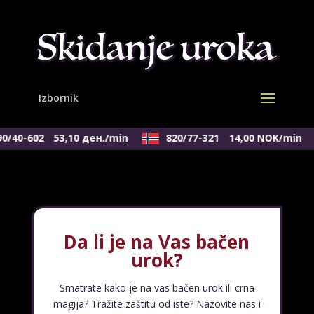
0/40-602
53,10 ден./min
820/77-321
14,00 NOK/min
Da li je na Vas bačen
urok?
Smatrate kako je na vas bačen urok ili crna
magija? Tražite zaštitu od iste? Nazovite nas i