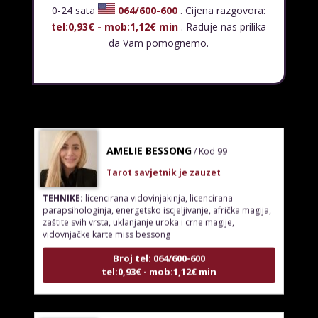
0-24 sata
064/600-600
. Cijena razgovora:
Tarot savjetnik je zauzet
tel:0,93€ - mob:1,12€ min
. Raduje nas prilika
TEHNIKE:
tarot, psihološki razgovori
da Vam pomognemo.
Broj tel: 064/600-600
tel:0,93€ - mob:1,12€ min
AMELIE BESSONG
/ Kod 99
Tarot savjetnik je zauzet
TEHNIKE:
licencirana vidovinjakinja, licencirana
parapsihologinja, energetsko iscjeljivanje, afrička magija,
zaštite svih vrsta, uklanjanje uroka i crne magije,
vidovnjačke karte miss bessong
Broj tel: 064/600-600
tel:0,93€ - mob:1,12€ min