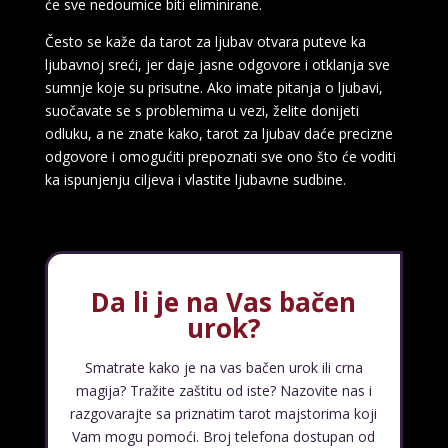
će sve nedoumice biti eliminirane.
Često se kaže da tarot za ljubav otvara puteve ka
ljubavnoj sreći, jer daje jasne odgovore i otklanja sve
sumnje koje su prisutne. Ako imate pitanja o ljubavi,
suočavate se s problemima u vezi, želite donijeti
odluku, a ne znate kako, tarot za ljubav daće precizne
odgovore i omogućiti prepoznati sve ono što će voditi
ELA
/ Kod 151
ka ispunjenju ciljeva i vlastite ljubavne sudbine.
Tarot savjetnik je slobodan
TEHNIKE:
astrologija, tarot, numerološki tarot, visak, feng
shui numerologija, anđeoski brojevi, tumačenje snova,
rune, kristali, reiki, terapija bojama, anđeoske karte,
iscjeljivanje anđeoskim energijama
Da li je na Vas bačen
Broj tel: 064/600-600
urok?
tel:0,93€ - mob:1,12€ min
Smatrate kako je na vas bačen urok ili crna
magija? Tražite zaštitu od iste? Nazovite nas i
razgovarajte sa priznatim tarot majstorima koji
VESNA BURCSA
/ Kod 55
Vam mogu pomoći. Broj telefona dostupan od