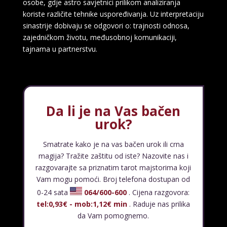
osobe, gdje astro savjetnici prilikom analiziranja
koriste različite tehnike uspoređivanja. Uz interpretaciju
sinastrije dobivaju se odgovori o: trajnosti odnosa,
zajedničkom životu, međusobnoj komunikaciji,
LUCIJA
/ Kod #136
tajnama u partnerstvu.
Tarot savjetnik je zauzet
TEHNIKE:
sudbinske karte, anđeoske poruke
Broj tel: 064/600-600
tel:0,93€ - mob:1,12€ min
Da li je na Vas bačen
urok?
Smatrate kako je na vas bačen urok ili crna
ALBA
/ Kod 24
magija? Tražite zaštitu od iste? Nazovite nas i
razgovarajte sa priznatim tarot majstorima koji
Tarot savjetnik je slobodan
Vam mogu pomoći. Broj telefona dostupan od
TEHNIKE:
tarot, sudbinske karte, crowley, visak, molitve,
0-24 sata
064/600-600
. Cijena razgovora:
podizanje energije
tel:0,93€ - mob:1,12€ min
. Raduje nas prilika
Broj tel: 064/600-600
da Vam pomognemo.
tel:0,93€ - mob:1,12€ min