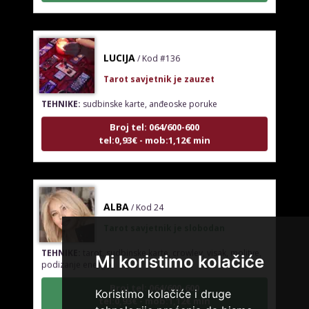
LUCIJA
/ Kod #136
Tarot savjetnik je zauzet
TEHNIKE:
sudbinske karte, anđeoske poruke
Broj tel: 064/600-600
tel:0,93€ - mob:1,12€ min
ALBA
/ Kod 24
Tarot savjetnik je slobodan
TEHNIKE:
tarot, sudbinske karte, crowley, visak, molitve,
Mi koristimo kolačiće
podizanje energije
Broj tel: 064/600-600
Koristimo kolačiće i druge
tel:0,93€ - mob:1,12€ min