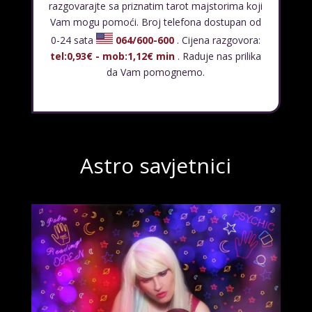
razgovarajte sa priznatim tarot majstorima koji
Vam mogu pomoći. Broj telefona dostupan od
0-24 sata
064/600-600
. Cijena razgovora:
tel:0,93€ - mob:1,12€ min
. Raduje nas prilika
da Vam pomognemo.
Astro savjetnici