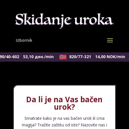
0/40-602
53,10 ден./min
820/77-321
14,00 NOK/min
Da li je na Vas bačen
urok?
Smatrate kako je na vas bačen urok ili crna
magija? Tražite zaštitu od iste? Nazovite nas i