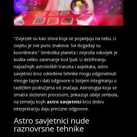
“Zvijezde su kao slova koja se pojavljuju na nebu. U
svijetu je sve puno znakova. Svi događaji su
koordinirani.” Simbolika planeta i zvijezda oduvijek je
budila veliko zanimanje kod ljudi. U dešifriranju
najvažnijih astroloških tranzita i aspekata, astro
savjetnici kroz određene tehnike mogu odgonetnuti
mnoge tajne i dati odgovore o boljem integriranju u
različitim područjima od značaja. Astrologija koja se
smatra složenim procesom, prikazuje obilje simbola,
na temelju kojih
astro savjetnici
kroz dobru
interpretaciju daju precizne odgovore.
Astro savjetnici nude
raznovrsne tehnike