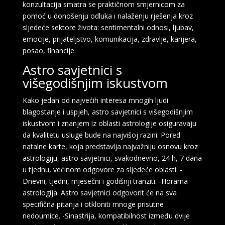
konzultacija smatra se praktičnom smjernicom za
pomoć u donošenju odluka i nalaženju rješenja kroz
sljedeće sektore života: sentimentalni odnosi, ljubav,
emocije, prijateljstvo, komunikacija, zdravlje, karijera,
posao, financije.
Astro savjetnici s
višegodišnjim iskustvom
Kako jedan od najvećih interesa mnogih ljudi
blagostanje i uspjeh, astro savjetnici s višegodišnjim
iskustvom i znanjem iz oblasti astrologije osiguravaju
da kvalitetu usluge bude na najvišoj razini. Pored
natalne karte, koja predstavlja najvažniju osnovu kroz
astrologiju, astro savjetnici, svakodnevno, 24 h, 7 dana
u tjednu, većinom odgovore za sljedeće oblasti: -
Dnevni, tjedni, mjesečni i godišnji tranziti. -Horarna
astrologija. Astro savjetnici odgovorit će na sva
specifična pitanja i otkloniti mnoge prisutne
nedoumice. -Sinastrija, kompatibilnost između dvije