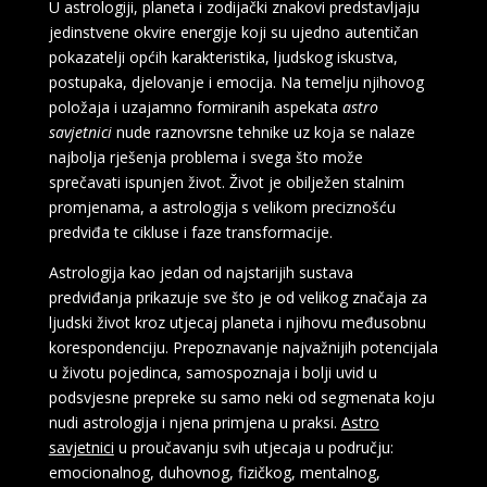
U astrologiji, planeta i zodijački znakovi predstavljaju
jedinstvene okvire energije koji su ujedno autentičan
pokazatelji općih karakteristika, ljudskog iskustva,
postupaka, djelovanje i emocija. Na temelju njihovog
položaja i uzajamno formiranih aspekata
astro
savjetnici
nude raznovrsne tehnike uz koja se nalaze
najbolja rješenja problema i svega što može
sprečavati ispunjen život. Život je obilježen stalnim
promjenama, a astrologija s velikom preciznošću
predviđa te cikluse i faze transformacije.
Astrologija kao jedan od najstarijih sustava
predviđanja prikazuje sve što je od velikog značaja za
ljudski život kroz utjecaj planeta i njihovu međusobnu
korespondenciju. Prepoznavanje najvažnijih potencijala
u životu pojedinca, samospoznaja i bolji uvid u
podsvjesne prepreke su samo neki od segmenata koju
nudi astrologija i njena primjena u praksi.
Astro
savjetnici
u proučavanju svih utjecaja u području:
emocionalnog, duhovnog, fizičkog, mentalnog,