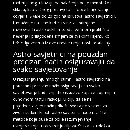
materijalnog, ukazuju na nalaženje bolje ravnoteže i
sklada, kao važnog preduvjeta za opće blagostanje
čovjeka. S više od 20 godina iskustva, astro savjetnici u
tumačenje natalne karte, tranzita i primjene
raznovrsnih astroloških metoda, većinom praktična
rješenja i prilagođene smjernice svakom klijentu koji
teži odgovorima iz ove drevne umjetnosti proricanja.
Astro savjetnici na pouzdan i
precizan način osiguravaju da
svako savjetovanje
U razjašnjavanju mnogih sumnji, astro savjetnici na
pouzdan i precizan način osiguravaju da svako
savjetovanje bude vrijedno iskustvo koje će doprinijeti
duhovnom rastu i razvoju. U cilju da se na
pojednostavljen način prikažu sve tajne vezane za
život i sudbinski put, astro savjetnici nude različite
metode koje služe za bolje razumijevanje i
usmjeravanje u ostvarenju ciljeva. Svaka astrološka