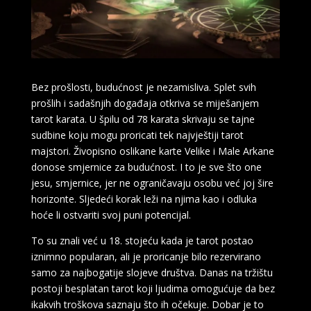
Bez prošlosti, budućnost je nezamisliva. Splet svih
prošlih i sadašnjih događaja otkriva se miješanjem
tarot karata. U špilu od 78 karata skrivaju se tajne
sudbine koju mogu proricati tek najvještiji tarot
majstori. Živopisno oslikane karte Velike i Male Arkane
donose smjernice za budućnost. I to je sve što one
jesu, smjernice, jer ne ograničavaju osobu već joj šire
horizonte. Sljedeći korak leži na njima kao i odluka
hoće li ostvariti svoj puni potencijal.
To su znali već u 18. stojeću kada je tarot postao
iznimno popularan, ali je proricanje bilo rezervirano
samo za najbogatije slojeve društva. Danas na tržištu
postoji besplatan tarot koji ljudima omogućuje da bez
ikakvih troškova saznaju što ih očekuje. Dobar je to