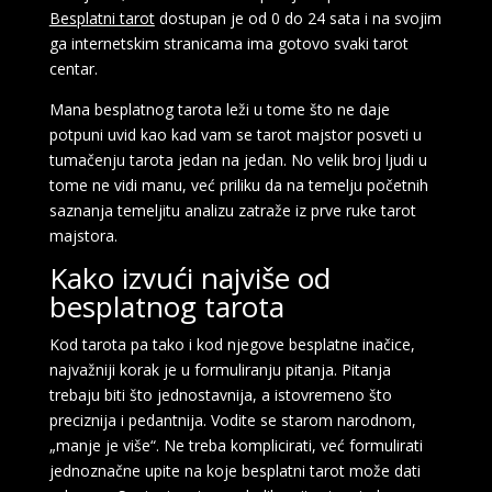
Besplatni tarot
dostupan je od 0 do 24 sata i na svojim
ga internetskim stranicama ima gotovo svaki tarot
centar.
Mana besplatnog tarota leži u tome što ne daje
potpuni uvid kao kad vam se tarot majstor posveti u
tumačenju tarota jedan na jedan. No velik broj ljudi u
tome ne vidi manu, već priliku da na temelju početnih
saznanja temeljitu analizu zatraže iz prve ruke tarot
majstora.
Kako izvući najviše od
besplatnog tarota
Kod tarota pa tako i kod njegove besplatne inačice,
najvažniji korak je u formuliranju pitanja. Pitanja
trebaju biti što jednostavnija, a istovremeno što
preciznija i pedantnija. Vodite se starom narodnom,
„manje je više“. Ne treba komplicirati, već formulirati
jednoznačne upite na koje besplatni tarot može dati