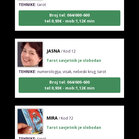
Broj tel: 064/600-600
tel:0,93€ - mob:1,12€ min
JASNA
/ Kod 12
Tarot savjetnik je slobodan
TEHNIKE:
numerologija, visak, nebeski krug, tarot
Broj tel: 064/600-600
tel:0,93€ - mob:1,12€ min
MIRA
/ Kod 72
Tarot savjetnik je slobodan
TEHNIKE:
tarot