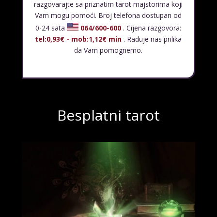
razgovarajte sa priznatim tarot majstorima koji
Vam mogu pomoći. Broj telefona dostupan od
0-24 sata
064/600-600
. Cijena razgovora:
tel:0,93€ - mob:1,12€ min
. Raduje nas prilika
da Vam pomognemo.
Besplatni tarot