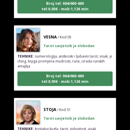
tel:0,93€ - mob:1,12€ min
VESNA
/ Kod 05
Tarot savjetnik je slobodan
TEHNIKE:
numerologija, anđeoski i ljubavni tarot, visak, yi
ching, knjiga promjena mudrosti, rune, izrada runskih
amajlija
Broj tel: 064/600-600
tel:0,93€ - mob:1,12€ min
STOJA
/ Kod 31
Tarot savjetnik je slobodan
TEHNIKE:
kristalna kugla, tarot, vidovitost, visak