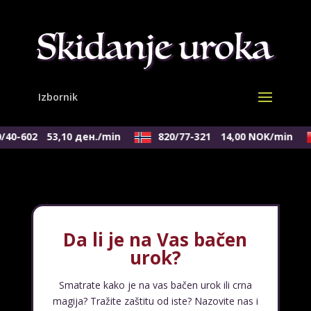
40-602
53,10 ден./min
820/77-321
14,00 NOK/min
Da li je na Vas bačen
urok?
Smatrate kako je na vas bačen urok ili crna
magija? Tražite zaštitu od iste? Nazovite nas i