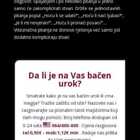
odgovor. Spajanjem i po nekoliko pitanja u jedno
samo će zakomplicirati stvari. Držite se jednostavnih
pitanja poput „Hoću li se udati?“, „Hoću li naći ljubav?“,
„Je li mi nevjeran?“, „Hoću li pronaći posao?“…
LUCIJA
/ Kod #136
Višeznačna pitanja ne donose rješenja već samo još
dodatno kompliciraju stvari.
Tarot savjetnik je zauzet
TEHNIKE:
sudbinske karte, anđeoske poruke
Broj tel: 064/600-600
tel:0,93€ - mob:1,12€ min
Da li je na Vas bačen
urok?
VIKTORIJA
/ Kod 369
Smatrate kako je na vas bačen urok ili crna
magija? Tražite zaštitu od iste? Nazovite nas i
Tarot savjetnik je zauzet
razgovarajte sa priznatim tarot majstorima koji
TEHNIKE:
astrologija, numerologija, tarot, radiestezija
Vam mogu pomoći. Broj telefona dostupan od
0-24 sata
064/600-600
. Cijena razgovora:
Broj tel: 064/600-600
tel:0,93€ - mob:1,12€ min
tel:0,93€ - mob:1,12€ min
. Raduje nas prilika
da Vam pomognemo.