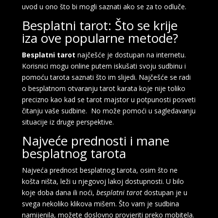
uvod u ono što bi mogli saznati ako se za to odluče.
Besplatni tarot: Što se krije
iza ove popularne metode?
Besplatni tarot
najčešće je dostupan na internetu.
Korisnici mogu online putem iskušati svoju sudbinu i
pomoću tarota saznati što im slijedi. Najčešće se radi
o besplatnom otvaranju tarot karata koje nije toliko
precizno kao kad se tarot majstor u potpunosti posveti
čitanju vaše sudbine. No može pomoći u sagledavanju
situacije iz druge perspektive.
Najveće prednosti i mane
besplatnog tarota
Najveća prednost besplatnog tarota, osim što ne
košta ništa, leži u njegovoj lakoj dostupnosti. U bilo
koje doba dana ili noći,
besplatni tarot
dostupan je u
svega nekoliko klikova mišem. Što vam je sudbina
namijenila, možete doslovno provjeriti preko mobitela.