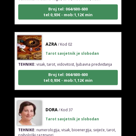
Broj tel: 064/600-600
tel:0,93€ - mob:1,12€ min
AZRA
/ Kod 02
Tarot savjetnik je slobodan
TEHNIKE:
visak, tarot, vidovitost, ljubavna predviđanja
Broj tel: 064/600-600
tel:0,93€ - mob:1,12€ min
DORA
/ Kod 37
Tarot savjetnik je slobodan
TEHNIKE:
numerologija, visak, bioenergija, svijeće, tarot,
psihološki razgovori