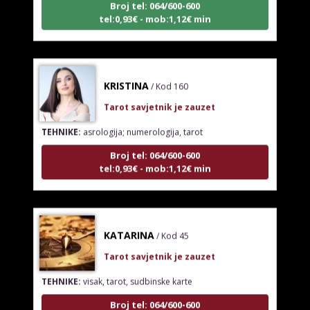
tel:0,93€ - mob:1,12€ min
KRISTINA
/ Kod 160
Tarot savjetnik je zauzet
TEHNIKE:
asrologija; numerologija, tarot
Broj tel: 064/600-600
tel:0,93€ - mob:1,12€ min
KATARINA
/ Kod 45
Tarot savjetnik je zauzet
TEHNIKE:
visak, tarot, sudbinske karte
Broj tel: 064/600-600
tel:0,93€ - mob:1,12€ min