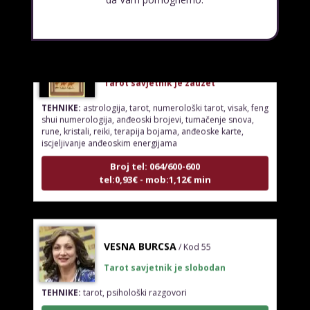
ELA
/ Kod 151
Tarot savjetnik je zauzet
TEHNIKE:
astrologija, tarot, numerološki tarot, visak, feng
shui numerologija, anđeoski brojevi, tumačenje snova,
rune, kristali, reiki, terapija bojama, anđeoske karte,
iscjeljivanje anđeoskim energijama
Broj tel: 064/600-600
tel:0,93€ - mob:1,12€ min
VESNA BURCSA
/ Kod 55
Tarot savjetnik je slobodan
TEHNIKE:
tarot, psihološki razgovori
Broj tel: 064/600-600