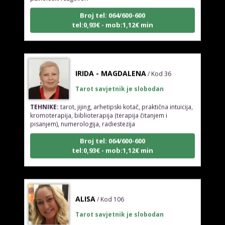
Broj tel: 064/600-600
tel:0,93€ - mob:1,12€ min
IRIDA - MAGDALENA
/ Kod 36
Tarot savjetnik je slobodan
TEHNIKE:
tarot, jijing, arhetipski kotač, praktična intuicija,
kromoterapija, biblioterapija (terapija čitanjem i
pisanjem), numerologija, radiestezija
Broj tel: 064/600-600
tel:0,93€ - mob:1,12€ min
ALISA
/ Kod 106
Tarot savjetnik je slobodan
TEHNIKE:
tarot