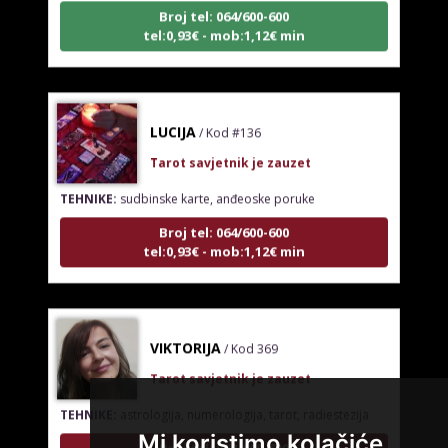
tel:0,93€ - mob:1,12€ min
LUCIJA
/ Kod #136
Tarot savjetnik je zauzet
TEHNIKE:
sudbinske karte, anđeoske poruke
Broj tel: 064/600-600
tel:0,93€ - mob:1,12€ min
VIKTORIJA
/ Kod 369
Tarot savjetnik je zauzet
TEHNIKE:
astrologija, numerologija, tarot, radiestezija
Broj tel: 064/600-600
Mi koristimo kolačiće