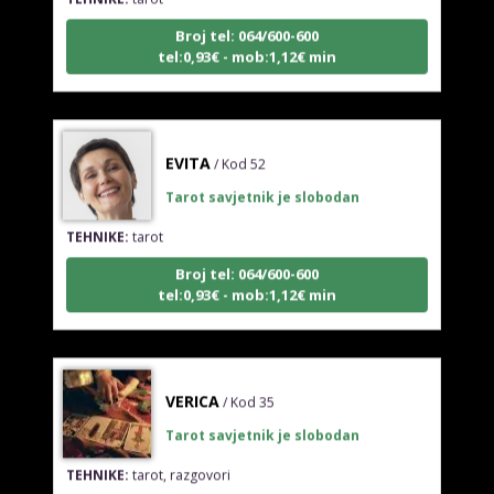
Broj tel: 064/600-600
tel:0,93€ - mob:1,12€ min
EVITA
/ Kod 52
Tarot savjetnik je slobodan
TEHNIKE:
tarot
Broj tel: 064/600-600
tel:0,93€ - mob:1,12€ min
VERICA
/ Kod 35
Tarot savjetnik je slobodan
TEHNIKE:
tarot, razgovori
Broj tel: 064/600-600