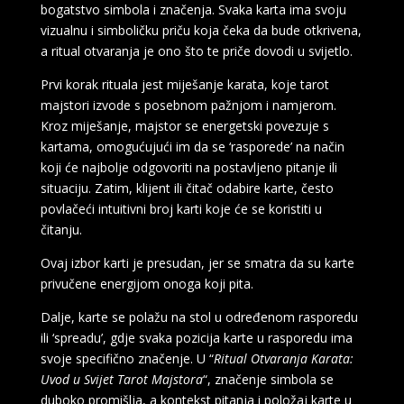
bogatstvo simbola i značenja. Svaka karta ima svoju
vizualnu i simboličku priču koja čeka da bude otkrivena,
a ritual otvaranja je ono što te priče dovodi u svijetlo.
Prvi korak rituala jest miješanje karata, koje tarot
majstori izvode s posebnom pažnjom i namjerom.
Kroz miješanje, majstor se energetski povezuje s
kartama, omogućujući im da se ‘rasporede’ na način
koji će najbolje odgovoriti na postavljeno pitanje ili
situaciju. Zatim, klijent ili čitač odabire karte, često
povlačeći intuitivni broj karti koje će se koristiti u
čitanju.
Ovaj izbor karti je presudan, jer se smatra da su karte
privučene energijom onoga koji pita.
Dalje, karte se polažu na stol u određenom rasporedu
ili ‘spreadu’, gdje svaka pozicija karte u rasporedu ima
svoje specifično značenje. U “
Ritual Otvaranja Karata:
Uvod u Svijet Tarot Majstora
“, značenje simbola se
duboko promišlja, a kontekst pitanja i položaj karte u