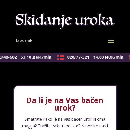
/40-602
53,10 ден./min
820/77-321
14,00 NOK/min
Da li je na Vas bačen
urok?
Smatrate kako je na vas bačen urok ili crna
magija? Tražite zaštitu od iste? Nazovite nas i