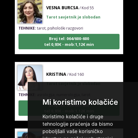
VESNA BURCSA
/ Kod 55
Tarot savjetnik je slobodan
TEHNIKE:
tarot, psihološki razgovori
Broj tel: 064/600-600
tel:0,93€ - mob:1,12€ min
KRISTINA
/ Kod 160
Tarot savjetnik je slobodan
TEHNIKE:
asrologija; numerologija, tarot
Broj tel: 064/600-600
Mi koristimo kolačiće
tel:0,93€ - mob:1,12€ min
Koristimo kolačiće i druge
tehnologije praćenja da bismo
poboljšali vaše korisničko
VESNA
/ Kod 05