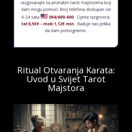
razgovarajte sa priznatim tarot majstorima koji
Vam mogu pomoći. Broj telefona dostupan od
0-24 sata
064/600-600
. Cijena razgovora:
tel:0,93€ - mob:1,12€ min
. Raduje nas prilika
da Vam pomognemo.
Ritual Otvaranja Karata:
Uvod u Svijet Tarot
Majstora