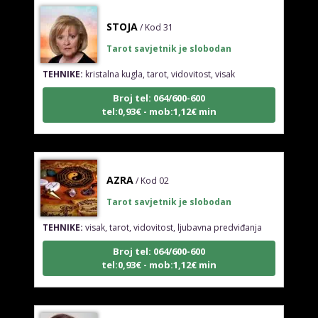
STOJA
/ Kod 31
Tarot savjetnik je slobodan
TEHNIKE:
kristalna kugla, tarot, vidovitost, visak
Broj tel: 064/600-600
tel:0,93€ - mob:1,12€ min
AZRA
/ Kod 02
Tarot savjetnik je slobodan
TEHNIKE:
visak, tarot, vidovitost, ljubavna predviđanja
Broj tel: 064/600-600
tel:0,93€ - mob:1,12€ min