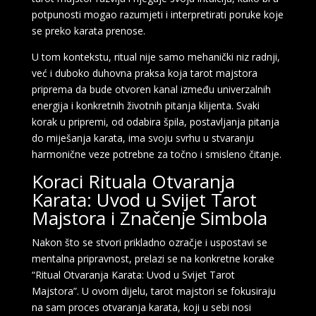
potpunosti mogao razumjeti i interpretirati poruke koje
se preko karata prenose.
U tom kontekstu, ritual nije samo mehanički niz radnji,
već i duboko duhovna praksa koja tarot majstora
priprema da bude otvoren kanal između univerzalnih
energija i konkretnih životnih pitanja klijenta. Svaki
korak u pripremi, od odabira špila, postavljanja pitanja
do miješanja karata, ima svoju svrhu u stvaranju
harmonične veze potrebne za točno i smisleno čitanje.
Koraci Rituala Otvaranja
Karata: Uvod u Svijet Tarot
Majstora i Značenje Simbola
Nakon što se stvori prikladno ozračje i uspostavi se
mentalna pripravnost, prelazi se na konkretne korake
“Ritual Otvaranja Karata: Uvod u Svijet Tarot
Majstora”. U ovom dijelu, tarot majstori se fokusiraju
na sam proces otvaranja karata, koji u sebi nosi