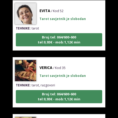
EVITA
/ Kod 52
Tarot savjetnik je slobodan
TEHNIKE:
tarot
Broj tel: 064/600-600
tel:0,93€ - mob:1,12€ min
VERICA
/ Kod 35
Tarot savjetnik je slobodan
TEHNIKE:
tarot, razgovori
Broj tel: 064/600-600
tel:0,93€ - mob:1,12€ min