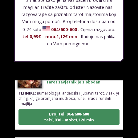
Smatrate kako je na vas bačen urok ili crna
KRISTINA
/ Kod 160
magija? Tražite zaštitu od iste? Nazovite nas i
Tarot savjetnik je slobodan
razgovarajte sa priznatim tarot majstorima koji
Vam mogu pomoći. Broj telefona dostupan od
TEHNIKE:
asrologija; numerologija, tarot
0-24 sata
064/600-600
. Cijena razgovora:
Broj tel: 064/600-600
tel:0,93€ - mob:1,12€ min
. Raduje nas prilika
tel:0,93€ - mob:1,12€ min
da Vam pomognemo.
VESNA
/ Kod 05
Tarot savjetnik je slobodan
TEHNIKE:
numerologija, anđeoski i ljubavni tarot, visak, yi
ching, knjiga promjena mudrosti, rune, izrada runskih
amajlija
Broj tel: 064/600-600
tel:0,93€ - mob:1,12€ min