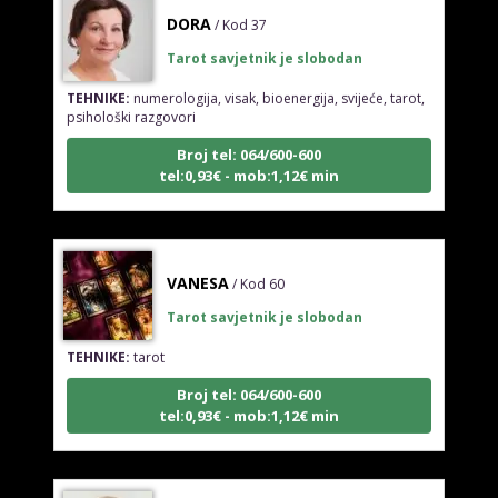
DORA
/ Kod 37
Tarot savjetnik je slobodan
TEHNIKE:
numerologija, visak, bioenergija, svijeće, tarot,
psihološki razgovori
Broj tel: 064/600-600
tel:0,93€ - mob:1,12€ min
VANESA
/ Kod 60
Tarot savjetnik je slobodan
TEHNIKE:
tarot
Broj tel: 064/600-600
tel:0,93€ - mob:1,12€ min