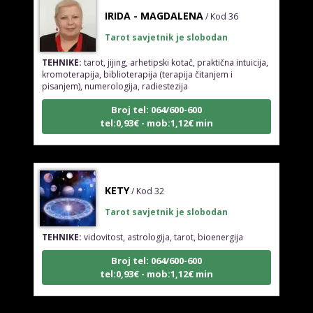
IRIDA - MAGDALENA
/ Kod 36
Tarot savjetnik je slobodan
TEHNIKE:
tarot, jijing, arhetipski kotač, praktična intuicija,
kromoterapija, biblioterapija (terapija čitanjem i
pisanjem), numerologija, radiestezija
Broj tel: 064/600-600
tel:0,93€ - mob:1,12€ min
KETY
/ Kod 32
Tarot savjetnik je slobodan
TEHNIKE:
vidovitost, astrologija, tarot, bioenergija
Broj tel: 064/600-600
tel:0,93€ - mob:1,12€ min