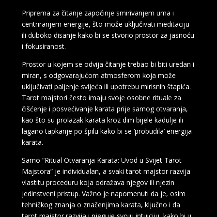
Priprema za čitanje započinje smirivanjem uma i
centriranjem energije, što može uključivati meditaciju
ili duboko disanje kako bi se stvorio prostor za jasnoću
i fokusiranost.
Prostor u kojem se odvija čitanje trebao bi biti uredan i
miran, s odgovarajućom atmosferom koja može
uključivati paljenje svijeća ili upotrebu mirisnih štapića.
Tarot majstori često imaju svoje osobne rituale za
čišćenje i posvećivanje karata prije samog otvaranja,
kao što su prolazak karata kroz dim bijele kadulje ili
lagano tapkanje po špilu kako bi se ‘probudila’ energija
karata.
Samo “Ritual Otvaranja Karata: Uvod u Svijet Tarot
Majstora” je individualan, a svaki tarot majstor razvija
vlastitu proceduru koja odražava njegov ili njezin
jedinstveni pristup. Važno je napomenuti da je, osim
tehničkog znanja o značenjima karata, ključno i da
tarot majstor razvija i njeguje svoju intuiciju, kako bi u