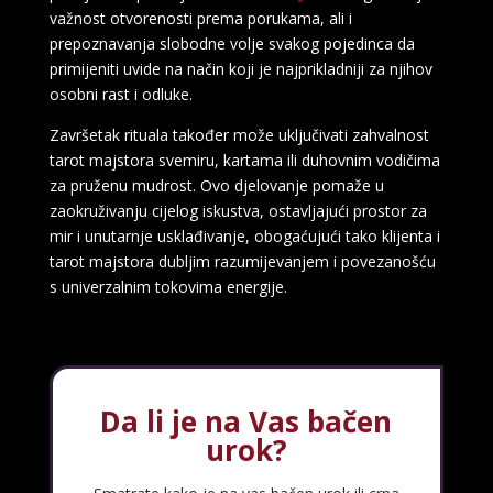
važnost otvorenosti prema porukama, ali i
prepoznavanja slobodne volje svakog pojedinca da
primijeniti uvide na način koji je najprikladniji za njihov
osobni rast i odluke.
Završetak rituala također može uključivati zahvalnost
tarot majstora svemiru, kartama ili duhovnim vodičima
za pruženu mudrost. Ovo djelovanje pomaže u
zaokruživanju cijelog iskustva, ostavljajući prostor za
mir i unutarnje usklađivanje, obogaćujući tako klijenta i
VESNA BURCSA
tarot majstora dubljim razumijevanjem i povezanošću
/ Kod 55
s univerzalnim tokovima energije.
Tarot savjetnik je slobodan
TEHNIKE:
tarot, psihološki razgovori
Broj tel: 064/600-600
tel:0,93€ - mob:1,12€ min
Da li je na Vas bačen
urok?