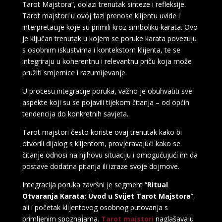
Tarot Majstora”, dolazi trenutak sinteze i refleksije.
Tarot majstori u ovoj fazi prenose klijentu uvide i
interpretacije koje su primili kroz simboliku karata. Ovo
je ključan trenutak u kojem se poruke karata povezuju
s osobnim iskustvima i kontekstom klijenta, te se
integriraju u koherentnu i relevantnu priču koja može
pružiti smjernice i razumijevanje.
U procesu integracije poruka, važno je obuhvatiti sve
aspekte koji su se pojavili tijekom čitanja – od općih
tendencija do konkretnih savjeta.
Tarot majstori često koriste ovaj trenutak kako bi
otvorili dijalog s klijentom, provjeravajući kako se
čitanje odnosi na njihovu situaciju i omogućujući im da
postave dodatna pitanja ili izraze svoje dojmove.
Integracija poruka završni je segment “
Ritual
Otvaranja Karata: Uvod u Svijet Tarot Majstora
“,
ali i početak klijentovog osobnog putovanja s
primljenim spoznajama.
Tarot majstori
naglašavaju