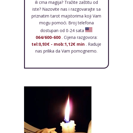
ili crna magija? Tražite zaštitu od
iste? Nazovite nas i razgovarajte sa
priznatim tarot majstorima koji Vam
mogu pomoći. Broj telefona
dostupan od 0-24 sata
064/600-600
. Cijena razgovora:
tel:0,93€ - mob:1,12€ min
. Raduje
nas prilika da Vam pomognemo.
Crna
magij
a
je
vrlo
opasn
a,
upotre