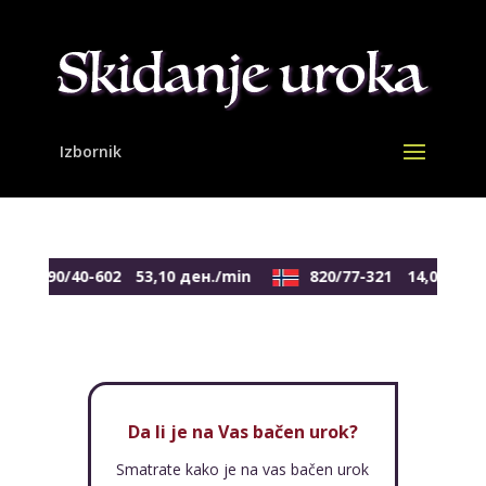
0590/40-602
53,10 ден./min
820/77-321
14,00 NOK
Da li je na Vas bačen urok?
Smatrate kako je na vas bačen urok