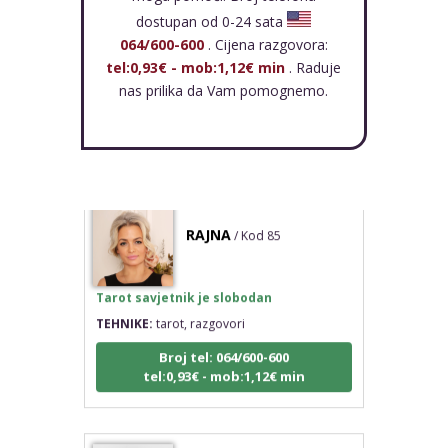
dostupan od 0-24 sata
Tarot savjetnik je slobodan
064/600-600
. Cijena razgovora:
TEHNIKE:
visak, tarot, vidovitost, ljubavna
tel:0,93€ - mob:1,12€ min
. Raduje
predviđanja
nas prilika da Vam pomognemo.
Broj tel: 064/600-600
tel:0,93€ - mob:1,12€ min
RAJNA
/ Kod 85
Tarot savjetnik je slobodan
TEHNIKE:
tarot, razgovori
Broj tel: 064/600-600
tel:0,93€ - mob:1,12€ min