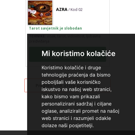
AZRA
/ Kod 02
Tarot savjetnik je slobodan
TEHNIKE:
visak, tarot, vidovitost, ljubavna
predviđanja
Broj tel: 064/600-600
Mi koristimo kolačiće
tel:0,93€ - mob:1,12€ min
Koristimo kolačiće i druge
tehnologije praćenja da bismo
poboljšali vaše korisničko
RAJNA
/ Kod 85
Pregled svih astro savjetnika
iskustvo na našoj web stranici,
kako bismo vam prikazali
Tarot savjetnik je slobodan
personalizirani sadržaj i ciljane
oglase, analizirali promet na našoj
TEHNIKE:
tarot, razgovori
web stranici i razumjeli odakle
Broj tel: 064/600-600
dolaze naši posjetitelji.
tel:0,93€ - mob:1,12€ min